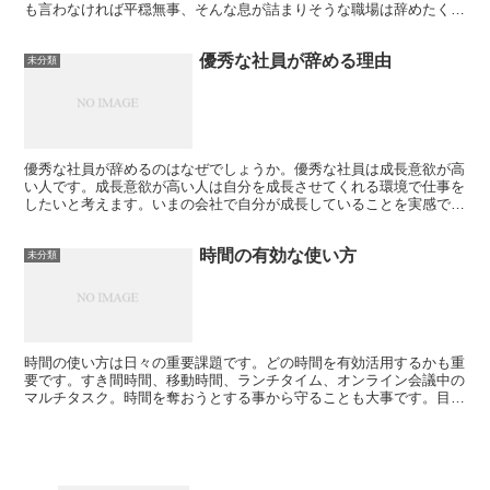
も言わなければ平穏無事、そんな息が詰まりそうな職場は辞めたくな
っても不思議ではありません。言いたいことが何でも言える...
優秀な社員が辞める理由
未分類
優秀な社員が辞めるのはなぜでしょうか。優秀な社員は成長意欲が高
い人です。成長意欲が高い人は自分を成長させてくれる環境で仕事を
したいと考えます。いまの会社で自分が成長していることを実感でき
なければ別の会社を選びます。一人ひとりの社員にその人に...
時間の有効な使い方
未分類
時間の使い方は日々の重要課題です。どの時間を有効活用するかも重
要です。すき間時間、移動時間、ランチタイム、オンライン会議中の
マルチタスク。時間を奪おうとする事から守ることも大事です。目的
が曖昧な会議への出席依頼は勇気を持って断りましょう。誰...