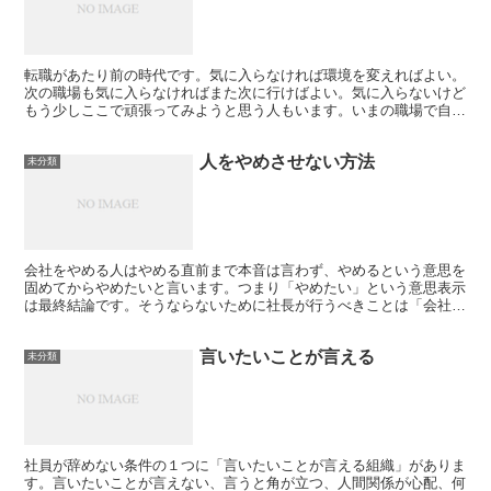
転職があたり前の時代です。気に入らなければ環境を変えればよい。
次の職場も気に入らなければまた次に行けばよい。気に入らないけど
もう少しここで頑張ってみようと思う人もいます。いまの職場で自分
が働きやすいと感じる環境に変えられないか努力してみる。...
人をやめさせない方法
未分類
会社をやめる人はやめる直前まで本音は言わず、やめるという意思を
固めてからやめたいと言います。つまり「やめたい」という意思表示
は最終結論です。そうならないために社長が行うべきことは「会社に
とってなくてはならない人」であることをその人に直接言葉...
言いたいことが言える
未分類
社員が辞めない条件の１つに「言いたいことが言える組織」がありま
す。言いたいことが言えない、言うと角が立つ、人間関係が心配、何